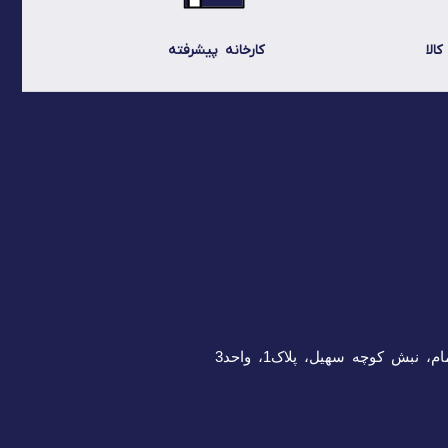
الا
کارخانه پیشرفته
 نبش کوچه سهیل، پلاک1، واحد3