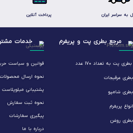
ل به سراسر ایران
پرداخت آنلاین
مرجع بطری پت و پریفرم
خدمات مشتری
بطری پت
به تعداد 170 عدد
قوانین و سیاست حر
نحوه ارسال محصولات
بطری عرقیجات
پشتیبانی میلوپلاست
بطری شامپو
نحوه ثبت سفارش
انواع پریفرم
پیگیری سفارشات
بطری روغن
درباره با ما