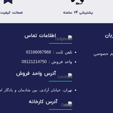
پشتیبانی 24 ساعته
ضمانت کیفیت ک
ان
اطلاعات تماس
تلفن ثابت : 02166067968
یم خصوصی
واحد فروش : 09121214750
آدرس واحد فروش
تهران، خیابان آزادی، بین شادمان و یادگار امام،
آدرس کارخانه