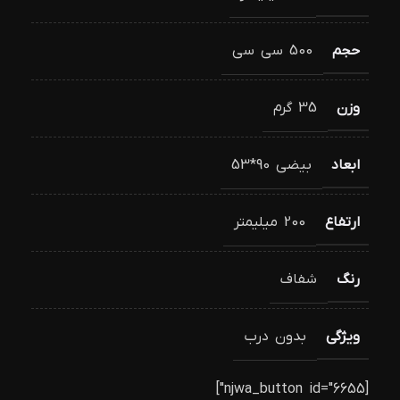
حجم
500 سی سی
وزن
35 گرم
ابعاد
بیضی 90*53
ارتفاع
200 میلیمتر
رنگ
شفاف
ویژگی
بدون درب
[njwa_button id="6655"]