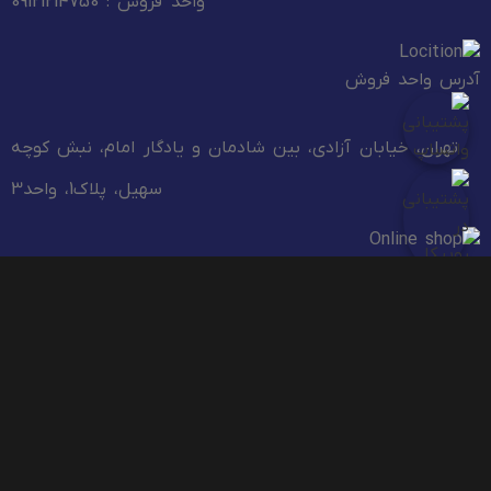
واحد فروش : 09121214750
آدرس واحد فروش
تهران، خیابان آزادی، بین شادمان و یادگار امام، نبش کوچه
سهیل، پلاک1، واحد3
آدرس کارخانه
شهرک صنعتی پرند ، بلوار خزر ، کوچه زنبق ، پلاک 5