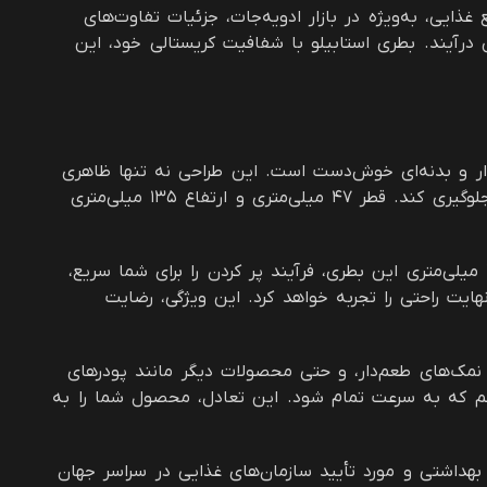
ایی، به‌ویژه در بازار ادویه‌جات، جزئیات تفاوت‌های
ش درآیند. بطری استابیلو با شفافیت کریستالی خود، این
یدار و بدنه‌ای خوش‌دست است. این طراحی نه تنها ظاهری
شیک و مدرن به آن می‌بخشد، بلکه باعث می‌شود به راحتی در قفسه فروشگاه‌ها و آشپزخانه‌ها جای گیرد و از واژگونی ناخواسته جلوگیری کند. قطر ۴۷ میلی‌متری و ارتفاع ۱۳۵ میلی‌متری
۲. دهانه ۳۸ میلی‌متری: سهولت در پر کردن و مصرف: یکی از چالش‌های تولیدکنندگان، فرآیند پر کردن ظروف است. دهانه گشاد ۳۸ میلی‌متری این بطری، فرآیند پر کردن را برای شما سریع،
ایت راحتی را تجربه خواهد کرد. این ویژگی، رضایت
هینه برای انواع ادویه‌ها، چاشنی‌ها، نمک‌های طعم‌دار، و حتی محصولات دیگر مانند پودرهای
کم که به سرعت تمام شود. این تعادل، محصول شما را به
اد اولیه پت (PET) تولید شده است. پت، ماده‌ای ایمن، بهداشتی و مورد تأیید سازمان‌های غذایی در سراسر جهان