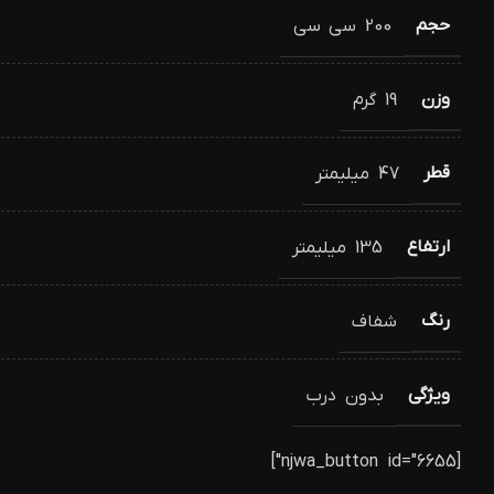
حجم
200 سی سی
وزن
19 گرم
قطر
47 میلیمتر
ارتفاع
135 میلیمتر
رنگ
شفاف
ویژگی
بدون درب
[njwa_button id="6655"]