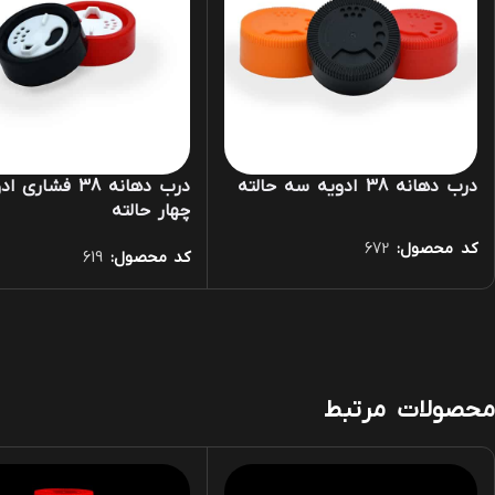
درب دهانه 38 ادویه سه حالته
درب دهانه 38 فشاری 
چهار حالته
کد محصول:
672
کد محصول:
619
محصولات مرتبط