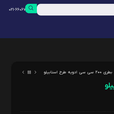
021-66067968
بطری 200 سی سی ادویه طرح استابیلو