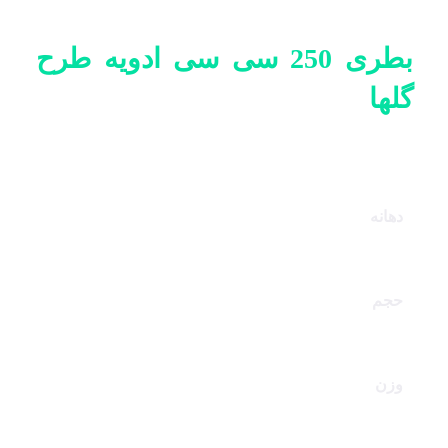
بازگشت به محصولات
بطری 250 سی سی ادویه طرح
گلها
بطری 250 سی سی ادویه طرح گلها
دهانه
38 فشاری
حجم
250 سی سی
وزن
21.5 گرم