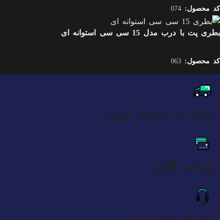
کد محصول:
074
بطری پت با درب مدل 15 سی سی استوانه ای
کد محصول:
063
ارسال به سراسر ایران
پرداخت آنلاین
پشتیبانی 24 ساعته