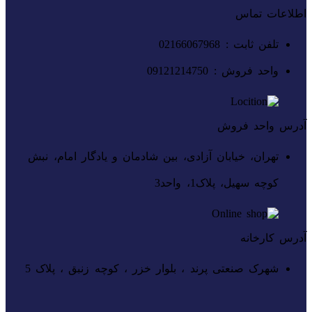
اطلاعات تماس
تلفن ثابت : 02166067968
واحد فروش : 09121214750
آدرس واحد فروش
تهران، خیابان آزادی، بین شادمان و یادگار امام، نبش
کوچه سهیل، پلاک1، واحد3
آدرس کارخانه
شهرک صنعتی پرند ، بلوار خزر ، کوچه زنبق ، پلاک 5