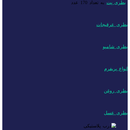
بطری پت
به تعداد 170 عدد
بطری عرقیجات
بطری شامپو
انواع پریفرم
بطری روغن
بطری عسل