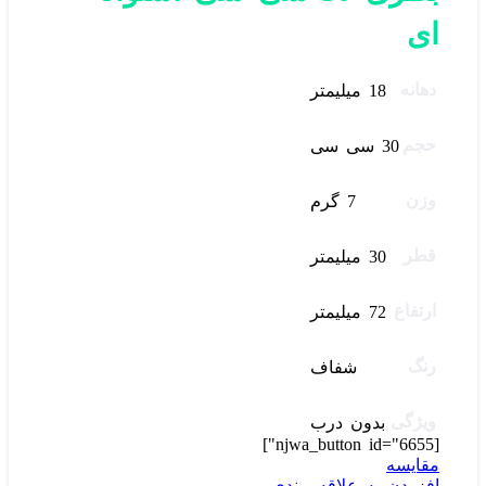
ای
دهانه
18 میلیمتر
حجم
30 سی سی
وزن
7 گرم
قطر
30 میلیمتر
ارتفاع
72 میلیمتر
رنگ
شفاف
ویژگی
بدون درب
[njwa_button id="6655"]
مقایسه
افزودن به علاقه مندی