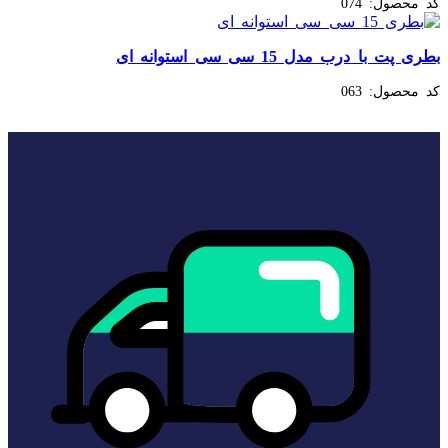
کد محصول:
074
بطری پت با درب مدل 15 سی سی استوانه ای
کد محصول:
063