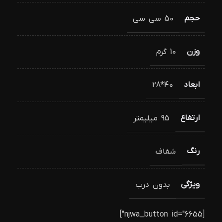
حجم
50 سی سی
وزن
10 گرم
ابعاد
40*28
ارتفاع
95 میلیمتر
رنگ
شفاف
ویژگی
بدون درب
[njwa_button id="6655"]