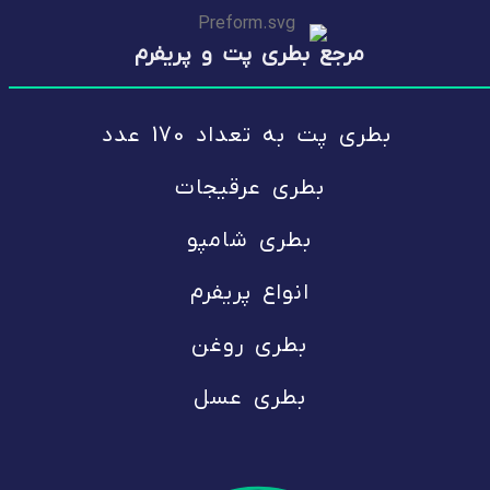
مرجع بطری پت و پریفرم
بطری پت
به تعداد 170 عدد
بطری عرقیجات
بطری شامپو
انواع پریفرم
بطری روغن
بطری عسل