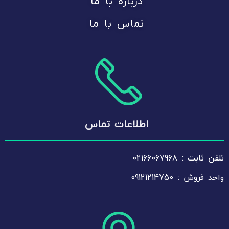
درباره با ما
تماس با ما
اطلاعات تماس
تلفن ثابت : 02166067968
واحد فروش : 09121214750