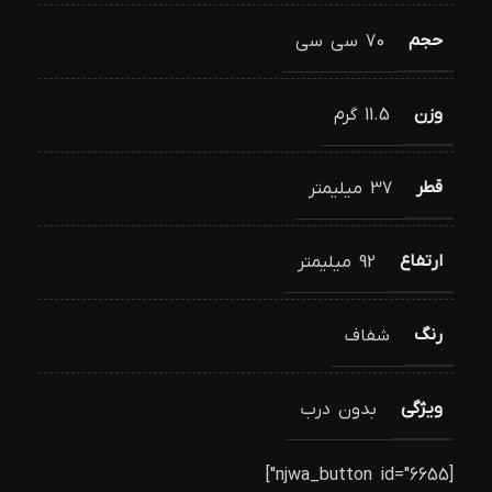
حجم
70 سی سی
وزن
11.5 گرم
قطر
37 میلیمتر
ارتفاع
92 میلیمتر
رنگ
شفاف
ویژگی
بدون درب
[njwa_button id="6655"]