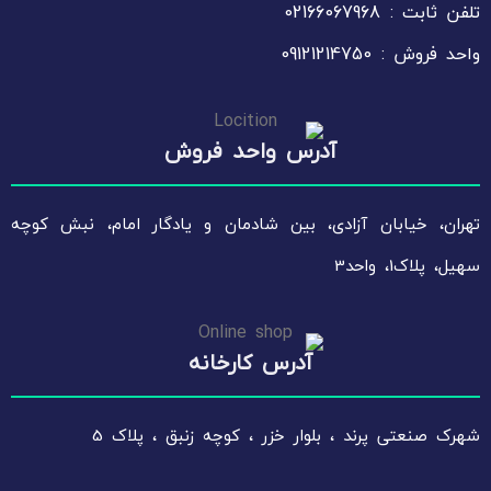
تلفن ثابت : 02166067968
واحد فروش : 09121214750
آدرس واحد فروش
تهران، خیابان آزادی، بین شادمان و یادگار امام، نبش کوچه
سهیل، پلاک1، واحد3
آدرس کارخانه
شهرک صنعتی پرند ، بلوار خزر ، کوچه زنبق ، پلاک 5