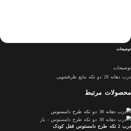
مقایسه
افزودن به علاقه مندی
13
نفر در حال مشاهده این محصول هستند!
شناسه محصول:
681
دسته:
درب آب بند
,
درب بطری
توضیحات
توضیحات
درب دهانه 28 دو تکه مایع ظرفشویی
محصولات مرتبط
درب 2 تکه طرح دامستوس قفل کودک