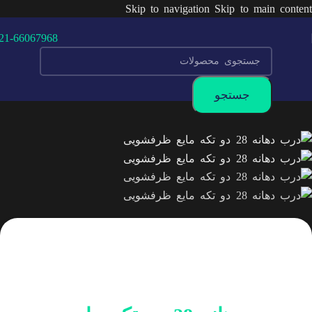
Skip to navigation
Skip to main content
21-66067968
جستجو
محصولات
-
درب بطری
-
درب دهانه 28 دو تکه مایع
ظرفشویی
بازگشت به محصولات