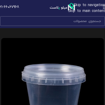
Skip to navigation
21-66067968
Skip to main content