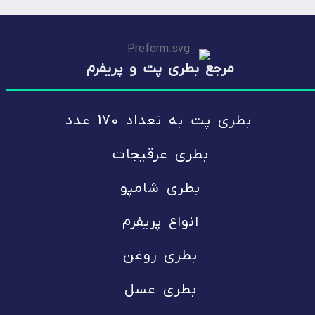
مرجع بطری پت و پریفرم
بطری پت
به تعداد 170 عدد
بطری عرقیجات
بطری شامپو
انواع پریفرم
بطری روغن
بطری عسل