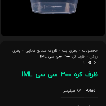
محصولات
-
بطری پت
-
ظروف صنایع غذایی
-
بطری
روغن
-
ظرف کره 300 سی سی IML
ظرف کره 300 سی سی IML
دهانه
87 میلیمتر