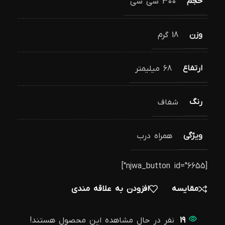
حجم
300 سی سی
وزن
18 گرم
ارتفاع
68 میلیمتر
رنگ
شفاف
ویژگی
همراه درب
[njwa_button id="6655"]
مقایسه
افزودن به علاقه مندی
19
نفر در حال مشاهده این محصول هستند!