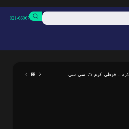
021-66067968
رم
-
قوطی کرم 75 سی سی