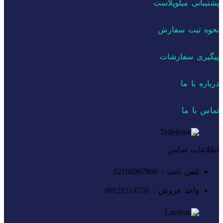
پشتیبانی میلوپلاست
نحوه ثبت سفارش
پیگیری سفارشات
درباره با ما
تماس با ما
اطلاعات تماس
تلفن ثابت : 02166067968
واحد فروش : 09121214750