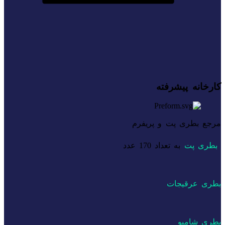
کارخانه پیشرفته
مرجع بطری پت و پریفرم
بطری پت
به تعداد 170 عدد
بطری عرقیجات
بطری شامپو