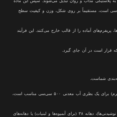
 به پلاستیکی مذاب و روان تبدیل می‌شوند. سپس این ماده
مهندسی است، مستقیماً بر روی شکل، وزن و کیفیت سطح
ریفرم‌های آماده را از قالب خارج می‌کنند. این فرآیند
که قرار است در آن جای گیرد.
ه‌بندی شماست.
بر اساس وزن (Weight): وزن پریفرم مستقیماً با حجم و ضخامت دیواره بطری نهایی در ارتباط است. یک پریفرم سبک‌تر (مثلاً ۱۲ گرم) برای یک بطری آب معدنی ۵۰۰ سی‌سی مناسب است،
بر اساس دهانه (Neck Finish): دهانه پریفرم یکی از حیاتی‌ترین بخش‌های آن است. اندازه‌های استانداری مانند پریفرم دهانه ۲۸ (برای نوشیدنی‌ها)، دهانه ۳۸ (برای آبمیوه‌ها و لبنیات) یا دهانه‌های