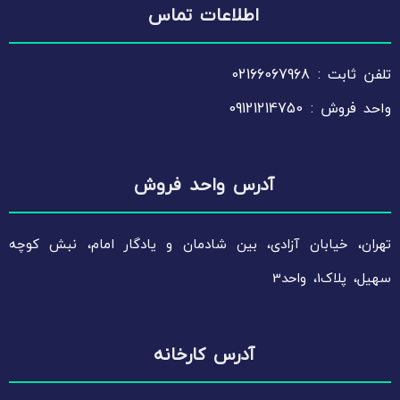
اطلاعات تماس
تلفن ثابت : 02166067968
واحد فروش : 09121214750
آدرس واحد فروش
تهران، خیابان آزادی، بین شادمان و یادگار امام، نبش کوچه
سهیل، پلاک1، واحد3
آدرس کارخانه