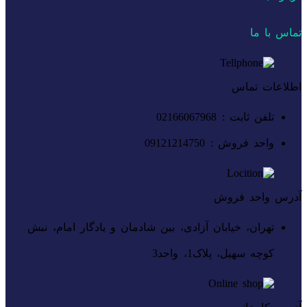
تماس با ما
اطلاعات تماس
تلفن ثابت : 02166067968
واحد فروش : 09121214750
آدرس واحد فروش
تهران، خیابان آزادی، بین شادمان و یادگار امام، نبش
کوچه سهیل، پلاک1، واحد3