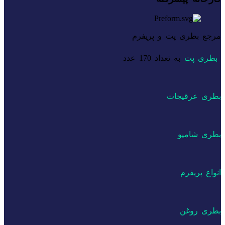
مرجع بطری پت و پریفرم
بطری پت
به تعداد 170 عدد
بطری عرقیجات
بطری شامپو
انواع پریفرم
بطری روغن